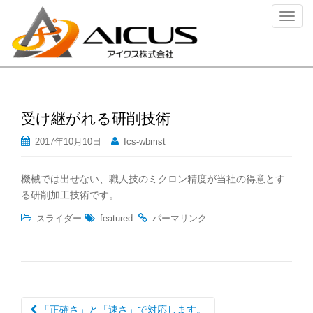
ナ
ビ
ゲ
ー
シ
ョ
ン
受け継がれる研削技術
を
2017年10月10日
Ics-wbmst
切
り
機械では出せない、職人技のミクロン精度が当社の得意とす
替
る研削加工技術です。
え
.
.
スライダー
featured
パーマリンク
投
「正確さ」と「速さ」で対応します。
稿