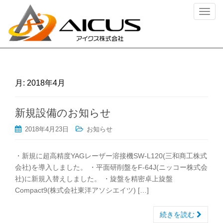
ナ
ビ
ゲ
ー
シ
ョ
ン
月:
2018年4月
を
切
新規設備のお知らせ
り
替
2018年4月23日
お知らせ
え
・新規に超高精度YAGレーザー溶接機SW-L120(三和商工株式
会社)を導入しました。 ・平面研削盤をF-64J(ニッコー株式会
社)に新規入替えしました。 ・旋盤を精密卓上旋盤
Compact9(株式会社東洋アソシエイツ) […]
続きを読む