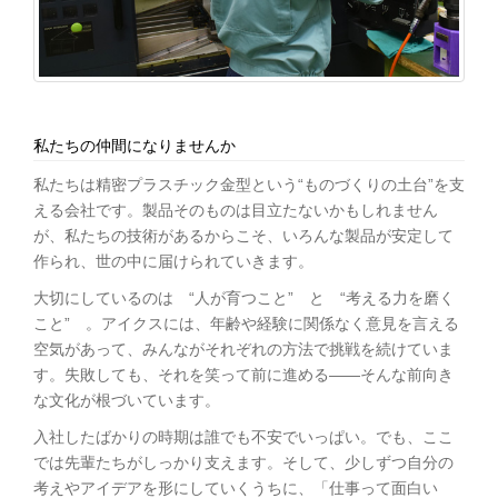
私たちの仲間になりませんか
私たちは精密プラスチック金型という“ものづくりの土台”を支
える会社です。製品そのものは目立たないかもしれません
が、私たちの技術があるからこそ、いろんな製品が安定して
作られ、世の中に届けられていきます。
大切にしているのは “人が育つこと” と “考える力を磨く
こと” 。アイクスには、年齢や経験に関係なく意見を言える
空気があって、みんながそれぞれの方法で挑戦を続けていま
す。失敗しても、それを笑って前に進める――そんな前向き
な文化が根づいています。
入社したばかりの時期は誰でも不安でいっぱい。でも、ここ
では先輩たちがしっかり支えます。そして、少しずつ自分の
考えやアイデアを形にしていくうちに、「仕事って面白い