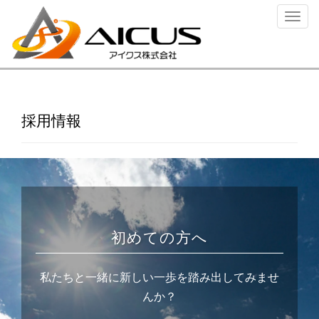
ナ
ビ
ゲ
ー
シ
ョ
ン
採用情報
を
切
り
替
え
初めての方へ
私たちと一緒に新しい一歩を踏み出してみませ
んか？