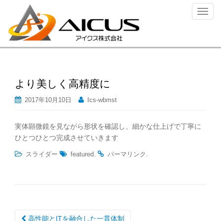
ナ
ビ
ゲ
ー
シ
ョ
ン
より美しく高精度に
を
2017年10月10日
Ics-wbmst
切
り
実体顕微鏡を見ながら形状を確認し、細かな仕上げで丁寧に
替
ひとつひとつ完成させていきます
え
.
.
スライダー
featured
パーマリンク
投
高性能とITを融合した一貫体制
稿